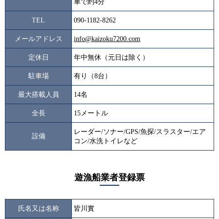
車で約4分
TEL
090-1182-8262
メールアドレス
info@kaizoku7200.com
定休日
年中無休（元日は除く）
駐車場
有り（8台）
最大搭載人員
14名
全長
15メートル
レーダー/ソナー/GPS/魚探/スラスター/エア
設備
コン/水洗トイレなど
遊漁船業者登録票
氏名又は名称
皆川實