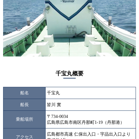
千宝丸概要
船名
千宝丸
船長
皆川 實
〒734-0034
乗船場所
広島県広島市南区丹那町1-19（丹那港）
広島都市高速 仁保出入口・宇品出入口より
アクセス