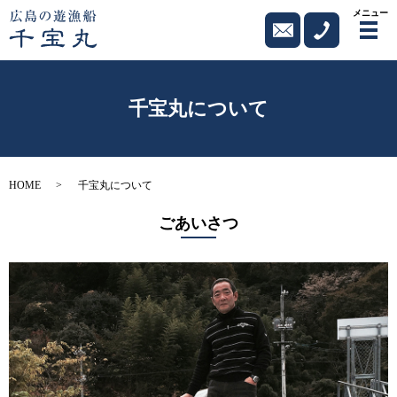
メニュー
メ
千宝丸について
HOME
千宝丸について
ごあいさつ