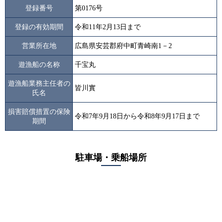
登録番号
第0176号
登録の有効期間
令和11年2月13日まで
営業所在地
広島県安芸郡府中町青崎南1－2
遊漁船の名称
千宝丸
遊漁船業務主任者の
皆川實
氏名
損害賠償措置の保険
令和7年9月18日から令和8年9月17日まで
期間
駐車場・乗船場所