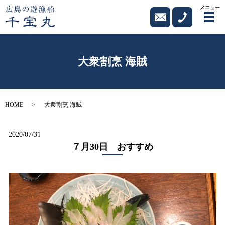
メニュー
メ
大衆割烹 海賊
HOME
大衆割烹 海賊
2020/07/31
７月30日 おすすめ