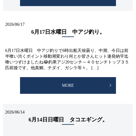
2026/06/17
6月17日水曜日 中アジ釣り。
6月17日水曜日 中アジ釣りで6時出船天候曇り、中潮、今日は前
半喰い渋くポイント移動潮変わり何とか皆さんヒット連発納竿迄
喰いつずけましたね😂釣果アジ20センチ～４０センチトップ３５
匹前後です。他真鯛、チダイ、ガシラ等々。 […]
MORE
2026/06/14
6月14日日曜日 タコエギング。