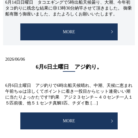
6月14日日曜日 タコエギングで5時出船天候曇り、大潮、今年初
タコ釣りに残念な結果に😢13時30分納竿させて頂きました。 御乗
船有難う御座いました、またよろしくお願いいたします。
MORE
2026/06/06
6月6日土曜日 アジ釣り。
6月6日土曜日 アジ釣りで6時出船天候晴れ、中潮、天候に恵まれ
午前ちゅは涼しくてポイントに着き一投目からヒット連発いい潮
に当たりよっかたです‼釣果 アジ２３センチ～４０センチ一人１
５匹前後、他５１センチ真鯛1匹、チダイ数 […]
MORE