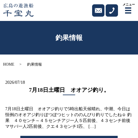
メニュー
メ
釣果情報
HOME
釣果情報
2026/07/18
7月18日土曜日 オオアジ釣り。
7月18日土曜日 オオアジ釣りで5時出船天候晴れ、中潮、今日は
恒例のオオアジ釣りぽつぽつヒットののんびり釣りでしたね☺ 釣
果 ４０センチ～４５センチアジ一人５匹前後、４３センチ前後
マサバ一人2匹前後、クエ４３センチ1匹、 […]