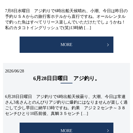
7月8日水曜日 アジ釣りで6時出船天候晴れ、小潮、今日は昨日の
予約ＵＳＡからの旅行客ホテルから直行ですね。オールレンタル
で釣った魚はすべてリリース楽しんでいただけたでしょうかね！
私のカタコトイングリッシュで(笑)13時納 […]
MORE
2026/06/28
6月28日日曜日 アジ釣り。
6月28日日曜日 アジ釣りで6時出船天候曇り、大潮、今日は常連
さん3名さんとのんびりアジ釣りに爆釣にはなりませんが楽しく過
ごして少し早目に納竿13時ですね。釣果 アジ２２センチ～３８
センチひとり10匹前後、真鯛３５センチ […]
MORE