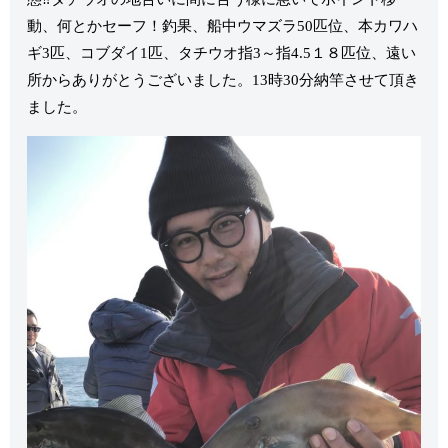
動、何とかセーフ！釣果、船中ウマズラ50匹位、本カワハ
ギ3匹、コブダイ1匹、タチウオ指3～指4.5１８匹位、遠い
所からありがとうございました。13時30分納竿させて頂き
ました。