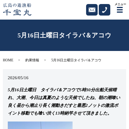
メニュー
メ
5月16日土曜日タイラバ＆アコウ
HOME
釣果情報
5月16日土曜日タイラバ＆アコウ
2026/05/16
5月16日土曜日 タイラバ＆アコウで5時30分出船天候晴
れ、大潮、今日は真夏のような天候でしたね、朝の潮喰い
良く昼から潮止り長く潮動きだすと最悪2ノットの激流ポ
イント移動でも喰い渋く13時納竿させて頂きました。