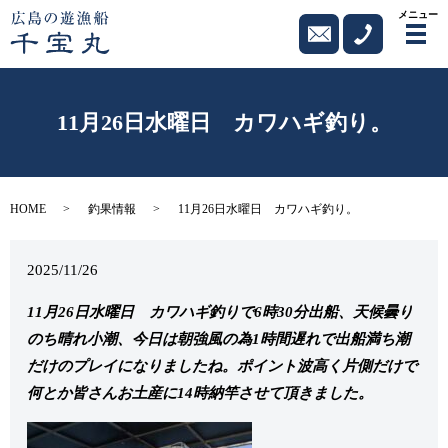
メニュー
メ
11月26日水曜日 カワハギ釣り。
HOME
釣果情報
11月26日水曜日 カワハギ釣り。
2025/11/26
11月26日水曜日 カワハギ釣りで6時30分出船、天候曇り
のち晴れ小潮、今日は朝強風の為1時間遅れで出船満ち潮
だけのプレイになりましたね。ポイント波高く片側だけで
何とか皆さんお土産に14時納竿させて頂きました。