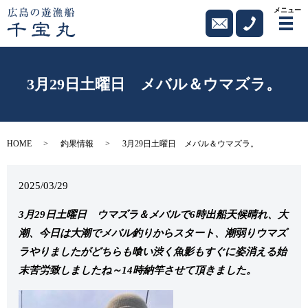
メニュー
メ
3月29日土曜日 メバル＆ウマズラ。
HOME
釣果情報
3月29日土曜日 メバル＆ウマズラ。
2025/03/29
3月29日土曜日 ウマズラ＆メバルで6時出船天候晴れ、大
潮、今日は大潮でメバル釣りからスタート、潮弱りウマズ
ラやりましたがどちらも喰い渋く魚影もすぐに姿消える始
末苦労致しましたね～14時納竿させて頂きました。