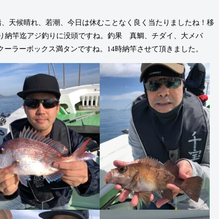
出船、天候晴れ、若潮、今日は休むことなく良く当たりましたね！移
たり納竿迄アジ釣りに没頭ですね。釣果 真鯛、チダイ、大メバ
クーラーボックス満タンですね。14時納竿させて頂きました。