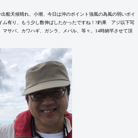
0分出船天候晴れ、小潮、今日は沖のポイント強風の為風の弱いポイ
イム有り、もう少し数伸ばしたかったですね！?釣果 アジ以下写
、マサバ、カワハギ、ガシラ、メバル、等々。14時納竿させて頂