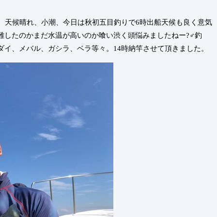
船、天候晴れ、小潮、今日は秋初五目釣りで6時出船天候も良く意気
したのかまだ水温が高いのか喰い渋く頭悩みましたねー?‍♂️釣
ダイ、メバル、ガシラ、ベラ等々。14時納竿させて頂きました。