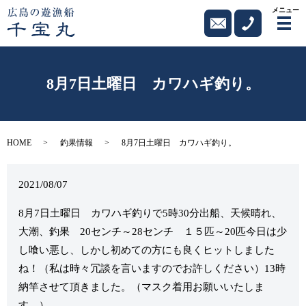
メニュー
メ
8月7日土曜日 カワハギ釣り。
HOME
釣果情報
8月7日土曜日 カワハギ釣り。
2021/08/07
8月7日土曜日 カワハギ釣りで5時30分出船、天候晴れ、
大潮、釣果 20センチ～28センチ １５匹～20匹今日は少
し喰い悪し、しかし初めての方にも良くヒットしました
ね！（私は時々冗談を言いますのでお許しください）13時
納竿させて頂きました。（マスク着用お願いいたしま
す。）