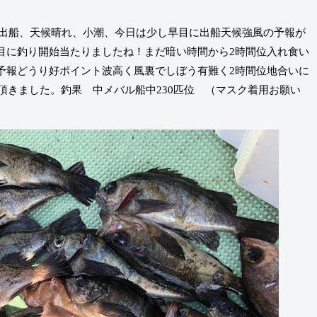
0分出船、天候晴れ、小潮、今日は少し早目に出船天候強風の予報が
目に釣り開始当たりましたね！まだ暗い時間から2時間位入れ食い
予報どうり好ポイント波高く風裏でしぼう有難く2時間位地合いに
て頂きました。釣果 中メバル船中230匹位 （マスク着用お願い