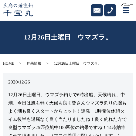
メニュー
メ
12月26日土曜日 ウマズラ。
HOME
釣果情報
12月26日土曜日 ウマズラ。
2020/12/26
12月26日土曜日、ウマズラ釣りで6時出船、天候晴れ、中
潮、今日は風も弱く天候も良く皆さんウマズラ釣りの腕も
よく潮も良くスタートからヒット！連発 1時間位休憩タ
イム後半も退屈なく良く当たりましたね！良く釣れた方で
良型ウマズラ25匹位船中100匹位の釣果ですね！14時納竿
させて頂きました。（マスク着用お願いいたします。）